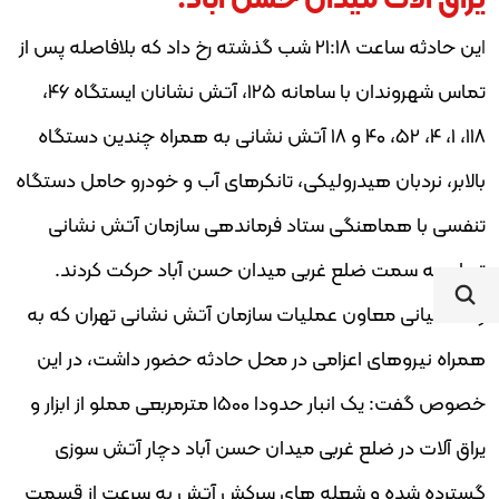
ا
ین حادثه ساعت 21:18 شب گذشته رخ داد که بلافاصله پس از
تماس شهروندان با سامانه 125، آتش نشانان ایستگاه 46،
118، 1، 4، 52، 40 و 18 آتش نشانی به همراه چندین دستگاه
بالابر، نردبان هیدرولیکی، تانکرهای آب و خودرو حامل دستگاه
تنفسی با هماهنگی ستاد فرماندهی سازمان آتش نشانی
تهران به سمت ضلع غربی میدان حسن آباد حرکت کردند.
واحد کیانی معاون عملیات سازمان آتش نشانی تهران که به
همراه نیروهای اعزامی در محل حادثه حضور داشت، در این
خصوص گفت: یک انبار حدودا 1500 مترمربعی مملو از ابزار و
یراق آلات در ضلع غربی میدان حسن آباد دچار آتش سوزی
گسترده شده و شعله های سرکش آتش به سرعت از قسمت