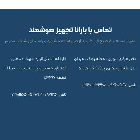
تماس با بارانا تجهیز هوشمند
هرروز هفته از 8 صبح الی 5 بعد از ظهر آماده مشاوره و راهنمایی شما هستیم
دفتر مرکزی: تهران ، محله پونک ، میدان
کارخانه:استان البرز- شهرک صنعتی
عدل ،ابتدای مخبری پلاک 64 واحد یک
اشتهارد حسابی غربی - نسیم 1 - صبا 1 -
قطعه b3697
تلفن:
02146133360- 02146019197
تلفن:
09901155125 -09123787125