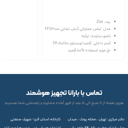
برند: Ziel
مدل: لباس عملیاتی آتش نشانی FFS3000
کشور سازنده: ترکیه
آستر داخلی: آرامید/ویسکوز FR 50/50
نخ مورد استفاده %100 آرامید
تماس با بارانا تجهیز هوشمند
هرروز هفته از 8 صبح الی 5 بعد از ظهر آماده مشاوره و راهنمایی شما هستیم
دفتر مرکزی: تهران ، محله پونک ، میدان
کارخانه:استان البرز- شهرک صنعتی
عدل ،ابتدای مخبری پلاک 64 واحد یک
اشتهارد حسابی غربی - نسیم 1 - صبا 1 -