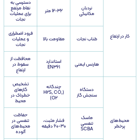
دسترسی به
نردبان
نقاط مرتفع
12-32 متر
مکانیکی
برای عملیات
نجات
فرود اضطراری
طناب نجات
مقاومت بالا
و عملیات
نجات
محافظت از
استاندارد
هارنس ایمنی
سقوط در
EN361
ارتفاع
تشخیص
چندگانه
دستگاه
گازهای
(H2S, CO,
سنجش گاز
خطرناک در
O2)
محیط
حفاظت
ماسک
فشار مثبت،
تنفسی در
تنفسی
30-60 دقیقه
محیط‌های
SCBA
آلوده