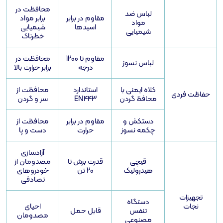
محافظت در
لباس ضد
مقاوم در برابر
برابر مواد
مواد
اسیدها
شیمیایی
شیمیایی
خطرناک
مقاوم تا 1200
محافظت در
لباس نسوز
درجه
برابر حرارت بالا
کلاه ایمنی با
استاندارد
محافظت از
محافظ گردن
EN443
سر و گردن
دستکش و
مقاوم در برابر
محافظت از
چکمه نسوز
حرارت
دست و پا
آزادسازی
قیچی
قدرت برش تا
مصدومان از
هیدرولیک
20 تن
خودروهای
تصادفی
دستگاه
احیای
تنفس
قابل حمل
مصدومان
مصنوعی