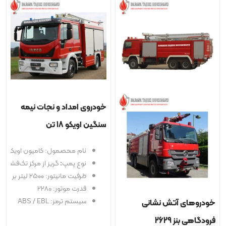
خودروی امداد و نجات نیمه
سنگین اویکو 18 تن
نام محصمول: کامیون اویکو 18 تن
نوع پمپ
:
گریز از مرکز تک‌فشاره
ظرفیت مانیتور: ۲۵۰۰ لیتر بر دقیقه – فشار ۱۰ بار
قدرت موتور: 2280
سیستم ترمز: ABS / EBL
 نشانی