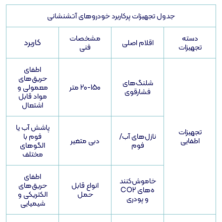
 تجهیزات پرکاربرد خودروهای آتشنشانی
مشخصات
کاربرد
اقلام اصلی
فنی
اطفای
حریق‌های
شلنگ‌های
20-150 متر
معمولی و
فشارقوی
مواد قابل
اشتعال
پاشش آب یا
نازل‌های آب/
فوم با
دبی متغیر
فوم
الگوهای
مختلف
اطفای
خاموش‌کنند
انواع قابل
حریق‌های
ه‌های CO2
حمل
الکتریکی و
و پودری
شیمیایی