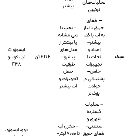
یات‌های
بیشتر
ترکیبی
 اطفای
ق با نیاز
– پمپ با
آب یا کف
دبی مشابه
یشتر–
یا بیشتر از
امداد و
مدل‌های
ایسوزو ۵
جات با
پیشرو–
۲ تا ۶ تن
تن، فوسو
جهیزات
ظرفیت
F38
اص–
حمل
یبانی در
تجهیزات و
وادث
آب بیشتر
بزرگ‌تر
عملیات
سترده
هری و
نعتی–
– مخزن آب
دوو، ایسوزو،
ای حریق
تا ۷۰۰۰ لیتر–