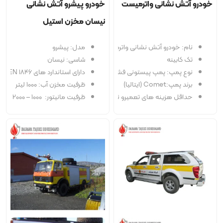
نی واترمیست
خودرو پیشرو آتش‌ نشانی
نیسان مخزن استیل
و آتش نشانی واترمیست
مدل: پیشرو
شاسی: نیسان
پمپ پیستونی فشار قوی
دارای استاندارد های NFPA، EN 1846، استانداردهای سازمان آتشنشانی ایران
ظرفیت مخزن آب: 1000 لیتر
نه های تعمیرو نگهداری
ﻇﺮﻓﯿﺖ ﻣﺎﻧﯿﺘﻮر: 1000 – 2000 ﻟﯿﺘﺮ ﺑﺮ دﻗﯿﻘﻪ ﺑﺎ ﻓﺸﺎر 10 ﺑﺎر