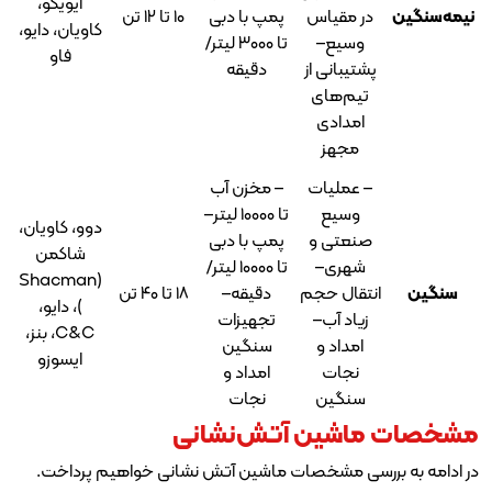
ایویکو،
 مقیاس
پمپ با دبی
۱۰ تا ۱۲ تن
کاویان، دایو،
سیع–
تا ۳۰۰۰ لیتر/
فاو
تیبانی از
دقیقه
یم‌های
مدادی
مجهز
عملیات
– مخزن آب
وسیع
تا ۱۰۰۰۰ لیتر–
دوو، کاویان،
نعتی و
پمپ با دبی
شاکمن
هری–
تا ۱۰۰۰۰ لیتر/
(Shacman
قال حجم
دقیقه–
۱۸ تا ۴۰ تن
)، دایو،
یاد آب–
تجهیزات
C&C، بنز،
امداد و
سنگین
ایسوزو
نجات
امداد و
نگین
نجات
شین آتش‌نشانی
سی مشخصات ماشین آتش نشانی خواهیم پرداخت.