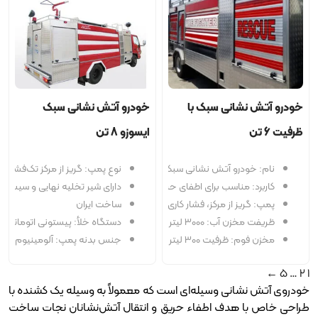
نی سبک با
خودرو آتش نشانی سبک
ایسوزو 8 تن
آتش نشانی سبک با ظرفیت 6 تن
نوع پمپ: گریز از مرکز تک‌فشاره با فشار کاری ۱۰ تا ۱۲ بار
ی اطفای حریق‌های نوع A و B و عملیات امداد جاده‌ای
دارای شیر تخلیه نهایی و سیستم خلأکننده
اری 10 تا 12 بار، مجهز به سیستم خلا اتومات
ساخت ایران
 3000 لیتر
دستگاه خلأ: پیستونی اتوماتیک
ر، جنس استنلس استیل
جنس بدنه پمپ: آلومینیوم یا چدن
ی وسیله‌ای است که معمولاً به وسیله یک کشنده با
ف اطفاء حریق و انتقال آتش‌نشانان نجات ساخت