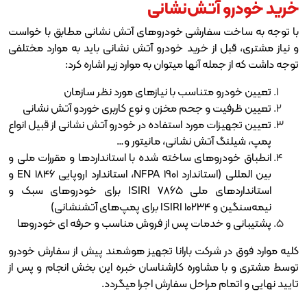
 آتش‌نشانی
ت سفارشی خودروهای آتش نشانی مطابق با خواست
ل از خرید خودرو آتش نشانی باید به موارد مختلفی
له آنها میتوان به موارد زیر اشاره کرد:
و متناسب با نیازهای مورد نظر سازمان
ت و جحم مخزن و نوع کاربری خوردو آتش نشانی
زات مورد استفاده در خودرو آتش نشانی از قبیل انواع
 آتش نشانی، مانیتور و…
روهای ساخته شده با استانداردها و مقررات ملی و
بین المللی (استاندارد NFPA 1901، استاندارد اروپایی EN 1846 و
استانداردهای ملی ISIRI 7865 برای خودروهای سبک و
ی آتشنشانی)
و خدمات پس از فروش مناسب و حرفه ای خودروها
ر شرکت بارانا تجهیز هوشمند پیش از سفارش خودرو
 مشاوره کارشناسان خبره این بخش انجام و پس از
ام مراحل سفارش اجرا میگردد.