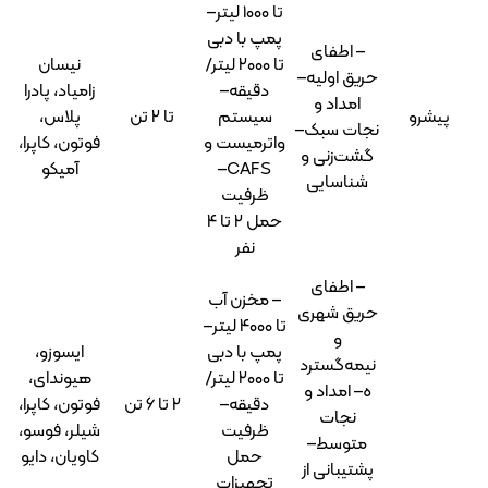
تا ۱۰۰۰ لیتر–
پمپ با دبی
 اطفای
تا ۲۰۰۰ لیتر/
نیسان
ق اولیه–
دقیقه–
زامیاد، پادرا
امداد و
سیستم
تا ۲ تن
پلاس،
ات سبک–
واترمیست و
فوتون، کاپرا،
ت‌زنی و
CAFS–
آمیکو
ناسایی
ظرفیت
حمل ۲ تا ۴
نفر
 اطفای
– مخزن آب
یق شهری
تا ۴۰۰۰ لیتر–
و
پمپ با دبی
ایسوزو،
مه‌گسترد
تا ۲۰۰۰ لیتر/
هیوندای،
 امداد و
دقیقه–
۲ تا 6 تن
فوتون، کاپرا،
نجات
ظرفیت
شیلر، فوسو،
توسط–
حمل
کاویان، دایو
تیبانی از
تجهیزات