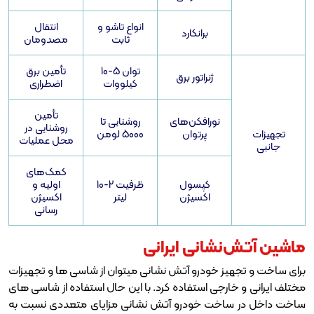
انواع تاشو و
انتقال
برانکارد
ثابت
مصدومان
توان 5-10
تأمین برق
ژنراتور برق
کیلووات
اضطراری
تأمین
نورافکن‌های
روشنایی تا
روشنایی در
پرتوان
5000 لومن
محل عملیات
کمک‌های
کپسول
ظرفیت 2-10
اولیه و
اکسیژن
لیتر
اکسیژن
رسانی
نشانی ایرانی
ز خودرو آتش نشانی میتوان از شاسی ها و تجهیزات
ارجی استفاده کرد. با این حال استفاده از شاسی های
اخت خودرو آتش نشانی مزایای متعددی نسبت به