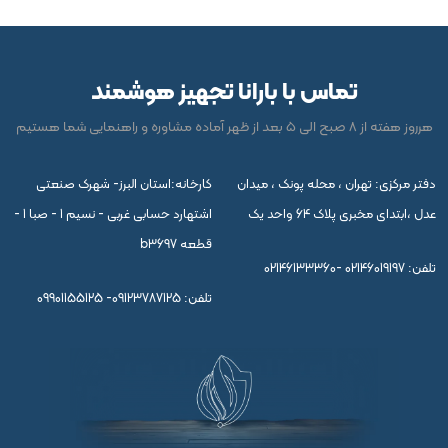
س با بارانا تجهیز هوشمند
محله پونک ، میدان
کارخانه:استان البرز- شهرک صنعتی
حد یک
اشتهارد حسابی غربی - نسیم 1 - صبا 1 -
قطعه b3697
02146133360
تلفن:
09901155125 -09123787125