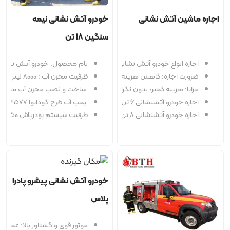
تش نشانی
خودرو آتش نشانی نیمه
سنگین 18 تن
ع خودرو آتش نشانی
نام محصول: خودرو آتش نشانی نیمه سنگین 18 تن
ظرفیت مخزن آب : 8000 لیتر
ه: کاهش هزینه‌ها، اطفای سریع حریق و تأمین ایمنی صنایع.
نه کمتر، بدون نگرانی از فرسودگی، انتخاب متنوع.
ساخت و نصب مخزن آب مطابق استانداردNFPA
آتشنشانی 6 تن
پمپ آب طرح گودایوا 4577
آتشنشانی 8 تن
ظرفیت سیستم پودرپاش 250 کیلوگرم پودر کلاس BC
خودرو آتش نشانی پیشرو پادرا
پلاس
موتور قوی و گشتاور بالا: عملکرد بهینه در شرایط سخت