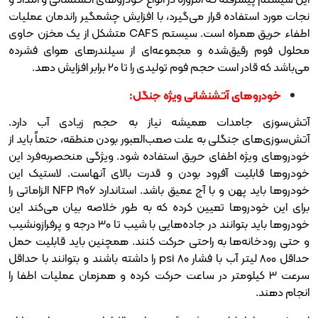
ه قرار می‌گیرد، با افزایش چشمگیر راندمان عملیات
اطفاء حریق همراه است. سیستم CAFS متشکل از یک مخزن حاوی
‌شده و مجموعه‌ای از سیلندرهای هوای فشرده
فوم تولیدی را تا 20 برابر افزایش دهد.
آتشنشانی ویژه جنگل:
دات همیشه نیاز به حجم زیادی آب دارد.
گلی به علت صعب‌العبور بودن منطقه، حتماً باید از
طفای حریق استفاده شود. ویژگی منحصربه‌فرد این
آفرود بودن و قدرت بالای آنهاست. لاستیک این
خودروها باید پهن و با آج عمیق باشد. استاندارد NFP 1906 الزاماتی را
ا تعیین کرده که به طور خلاصه بیان می‌کند این
خودروها باید بتوانند در جاده‌هایی با شیب تا 30 درجه و پرفرازونشیب
ا به راحتی حرکت کنند. همچنین باید قابلیت حمل
حداقل 800 لیتر آب با فشار 80 psi را داشته باشند و بتوانند با حداقل
یلومتر در ساعت حرکت کرده و همزمان عملیات اطفا را