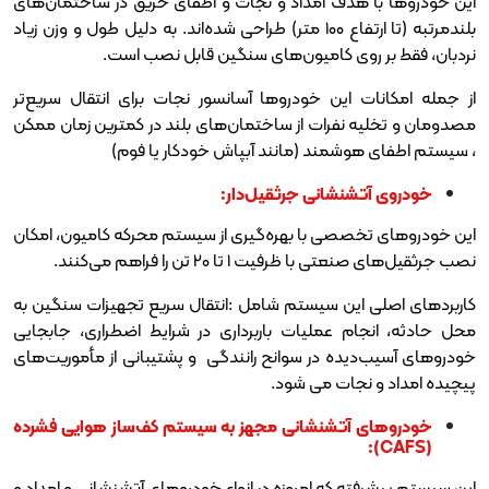
هدف امداد و نجات و اطفای حریق در ساختمان‌های
بلندمرتبه (تا ارتفاع ۱۰۰ متر) طراحی شده‌اند. به دلیل طول و وزن زیاد
وی کامیون‌های سنگین قابل نصب است.
این خودروها آسانسور نجات برای انتقال سریع‌تر
نفرات از ساختمان‌های بلند در کمترین زمان ممکن
شمند (مانند آبپاش خودکار یا فوم)
شنشانی جرثقیل‌دار:
صصی با بهره‌گیری از سیستم محرکه کامیون، امکان
ت 1 تا 20 تن را فراهم می‌کنند.
این سیستم شامل :انتقال سریع تجهیزات سنگین به
م عملیات باربرداری در شرایط اضطراری، جابجایی
یده در سوانح رانندگی و پشتیبانی از مأموریت‌های
جات می شود.
آتشنشانی مجهز به سیستم کف‌ساز هوایی فشرده
 که امروزه در انواع خودروهای آتشنشانی و امداد و