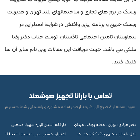
ریسک در برج های تجاری و ساختمانهای بلند تهران و مدیریت
ریسک حریق و برنامه ریزی واکنش در شرایط اضطراری در
بیمارستان تامین اجتماعی تاکستان توسط جناب دکتر رضا
ملکی می باشد. جهت دریافت این مقالات روی نام های آن ها
کلیک کنید.
تماس با بارانا تجهیز هوشمند
هرروز هفته از 8 صبح الی 5 بعد از ظهر آماده مشاوره و راهنمایی شما هستیم
دفتر مرکزی: تهران ، محله پونک ، میدان
کارخانه:استان البرز- شهرک صنعتی
عدل ،ابتدای مخبری پلاک 64 واحد یک
اشتهارد حسابی غربی - نسیم 1 - صبا 1 -