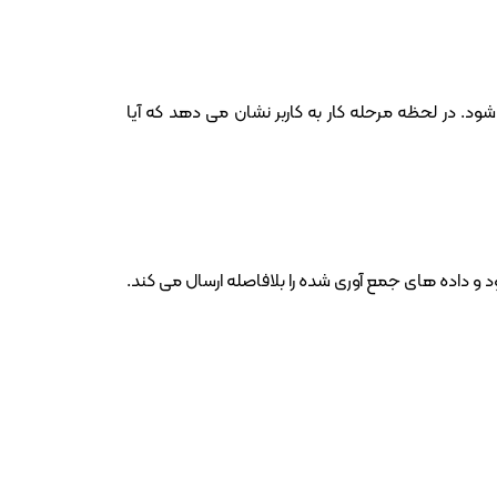
 در لحظه مرحله کار به کاربر نشان می دهد که آیا
د. پس از تکمیل تنظیمات، دستگاه e3 CONNECT به روتر متصل می شود و داده های جمع آوری شده را بلافاصله ارسال می کند.