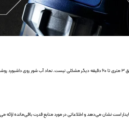
با باتری آبی LUKAS e3، عملیات نجات در آب شور در عمق 3 متری تا 60 دقیقه دیگر مشکلی نیس
ایدار است نشان می‌دهد و اطلاعاتی در مورد منابع قدرت باقی‌مانده ارائه می