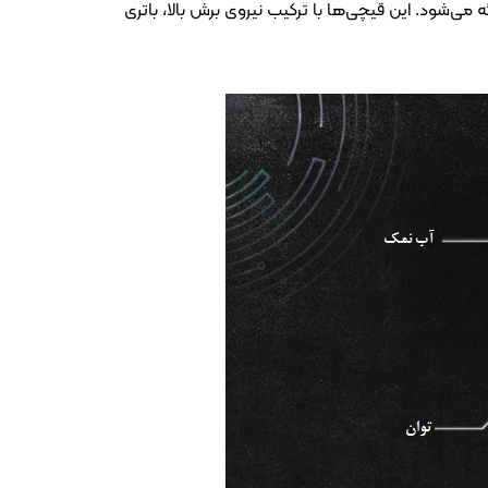
S 799 e³، S 78 و S 378 e³ بوده و در نسخه‌های پیشرفته‌تر با قابلیت e³ CONNECT و اتصال WiFi نیز ارائه می‌شود. این قیچی‌ها با ترکیب نیروی برش بالا، باتری