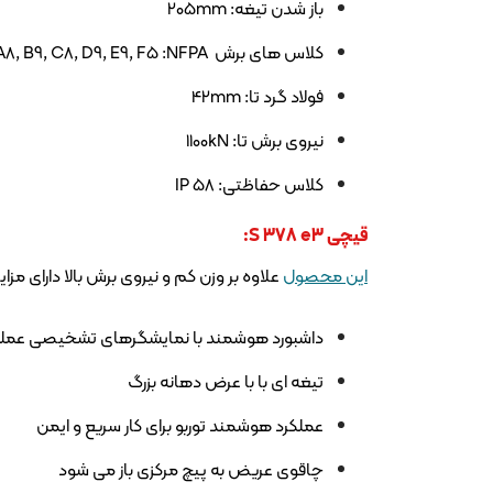
باز شدن تیغه: 205mm
کلاس های برش A8, B9, C8, D9, E9, F5 :NFPA
فولاد گرد تا: 42mm
نیروی برش تا: 1100kN
کلاس حفاظتی: IP 58
قیچی S 378 e3:
این محصول
علاوه بر وزن کم و نیروی برش بالا دارای مز
داشبورد هوشمند با نمایشگرهای تشخیصی عملک
تیغه ای با با عرض دهانه بزرگ
عملکرد هوشمند توربو برای کار سریع و ایمن
چاقوی عریض به پیچ مرکزی باز می شود