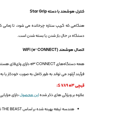
کنترل هوشمند با دسته Star Grip
هنگامی که گریپ ستاره چرخانده می شود، تا زمانی ک
دستگاه در حال باز شدن یا بسته شدن است.
اتصال هوشمند WiFi (e³ CONNECT)
فرآیند آپلود می تواند به طور کامل به صورت خودکار یا ب
قیچی S 789 e3:
علاوه بر ویژگی های ذکر شده
این محصول
دارای مزایایی
هندسه تیغه بهینه شده بر اساس THE BEAST توسط LUKAS S 799 (E2)