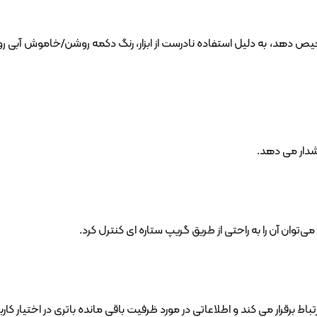
شخیص دهد، به دلیل استفاده نادرست از ابزار، رنگ دکمه روشن/خاموش آبی ر
هشدار می دهد.