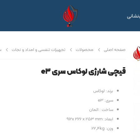
نشانی
صفحه اصلی
محصولات
تجهیزات تنفسی و امداد و نجات
س
قیچی شارژی لوکاس سری e3
برند: لوکاس
سری: e3
ساخت : المان
ابعاد: 912x 266 x 253 mm
وزن: 22,4kg