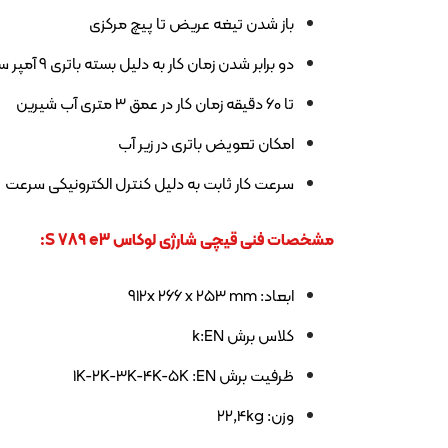
باز شدن تیغه عریض تا پیچ مرکزی
دو برابر شدن زمان کار به دلیل بسته باتری 9 آمپر ساعتی جدید
تا 60 دقیقه زمان کار در عمق 3 متری آب شیرین
امکان تعویض باتری در زیر آب
سرعت کار ثابت به دلیل کنترل الکترونیکی سرعت
مشخصات فنی قیچی شارژی لوکاس
S 789 e3
:
ابعاد: 912x 266 x 253 mm
کلاس برش k:EN
ظرفیت برش 1K-2K-3K-4K-5K :EN
وزن: 22,4kg