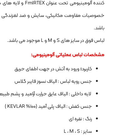
باشد.
لباس فوق در سایز های S و M و L موجود می باشد.
مشخصات لباس عملیاتی آلومینیومی:
کارب
رد
:
ورود به آتش در جهت اطفای حریق
جنس رویه لباس : الیاف نسوز فایبر گلاس
لایه داخلی : الیاف عایق حرارت آرامید و پشم طبی
جنس کفش : الیاف پلی آمید (۱۰۰% KEVLAR )
رنگ : نقره ای
سایز : L ، M ، S