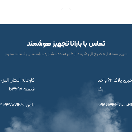
تماس با بارانا تجهیز هوشمند
هرروز هفته از 8 صبح الی 5 بعد از ظهر آماده مشاوره و راهنمایی شما هستیم
دفتر مرکزی: تهران ، محله پونک ، میدان عدل ،ابتدای مخبری پلاک 64 واحد
یک
قطعه b3697
02146133360- 021
تلفن:
09123787125