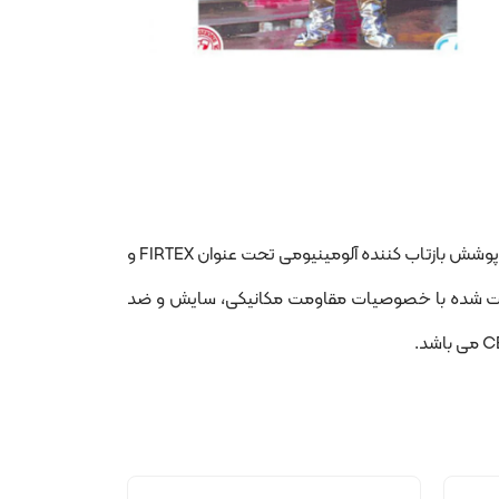
این لباس به صورت یکسره به همراه کلاه مخصوص خود ، دستکش پنج انگشتی ساق بلند و از لایه بیرونی فایبرگلاس تقویت شده با پوشش بازتاب کننده آلومینیومی تحت عنوان FIRTEX و
ز الیاف عایق حرارت آرامید و پشم طبیعی Wool FABRIC و زیره پوشش کفش از ترکیب 100 درصد KEVLAR تقویت شده با خصوصیات مقاومت مکانیکی، سایش و ضد