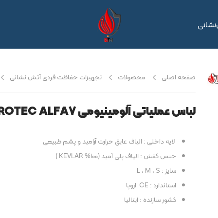
نشانی
صفحه اصلی
محصولات
تجهیزات حفاظت فردی آتش نشانی
لباس عملیاتی آلومینیومی PROTEC ALFA7
لایه داخلی : الیاف عایق حرارت آرامید و پشم طبیعی
جنس کفش : الیاف پلی آمید (۱۰۰% KEVLAR )
سایز : L ، M ، S
استاندارد : CE اروپا
کشور سازنده : ایتالیا