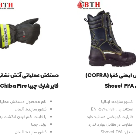
سخت
کفش ایمنی کفرا (COFRA)
دستکش عملیاتی آتش نشان
Sh
فایر شارک چیبا Chiba Fire
shark
کشور سازنده: ایتالیا
نام محصول:دستکش عملیاتی a Fire shark
استاندارد : EN 15090:2012
کشور سازنده: آلمان
قابلیت کورتکس ضدآب: دارد
با قابلت خم کردن انگشت به ر
مقاوت در مقابل برش: ندارد
برند: چیبا
مدل: Shovel F2A
کشور سازنده: آلمان