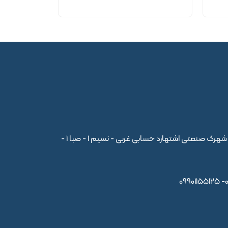
کارخانه:استان البرز- شهرک صنعتی اشتهارد حسابی غربی - نسیم 1 - صبا 1 -
09901155125 -