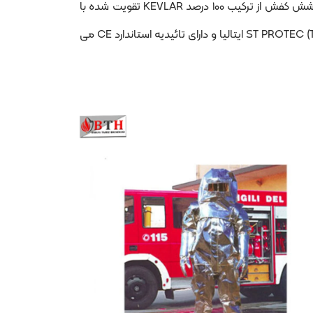
کننده آلومینیومی تحت عنوان FmIRTEX و لایه های داخلی از الیاف عایق حرارت آرامید و پشم طبیعی Wool FABRIC و زیره پوشش کفش از ترکیب 100 درصد KEVLAR تقویت شده با
خصوصیات مقاومت مکانیکی، سایش و ضد لغزندگی مناسب تهیه می شود. مدل ایتالیایی این لباس ALFA7 مارک (ST PROTEC (TACCONI ایتالیا و دارای تائیدیه استاندارد CE می