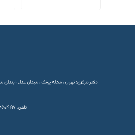
تلفن:
46019197