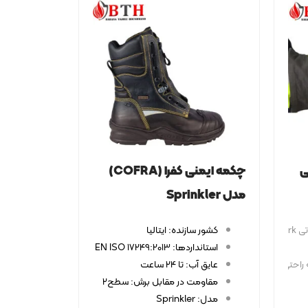
ی
چکمه ایمنی کفرا (COFRA)
مدل Sprinkler
Chib
کشور سازنده: ایتالیا
استانداردها: EN 15090:2012, EN ISO 17249:2013
عایق آب: تا 24 ساعت
احتی ،مچ بند قابل تنظیم ،کارابین برای اتصال
مقاومت در مقابل برش: سطح2
مدل: Sprinkler