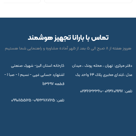
تماس با بارانا تجهیز هوشمند
هرروز هفته از 8 صبح الی 5 بعد از ظهر آماده مشاوره و راهنمایی شما هستیم
دفتر مرکزی: تهران ، محله پونک ، میدان
کارخانه:استان البرز- شهرک صنعتی
عدل ،ابتدای مخبری پلاک 64 واحد یک
اشتهارد حسابی غربی - نسیم 1 - صبا 1 -
قطعه b3697
تلفن:
02146133360- 02146019197
تلفن:
09901155125 -09123787125