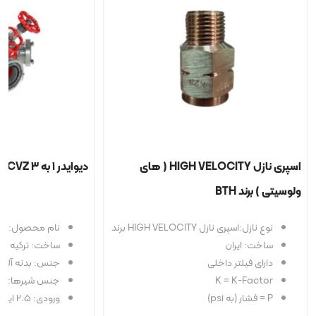
اسپری نازل HIGH VELOCITY ( های
دیوایدر ۱ به ۳ CVZ ( چهار راهی )
ولوسیتی ) برند BTH
نوع نازل:اسپری نازل HIGH VELOCITY برند BTH
نام محصول: دیوایدر ۱ به ۳ CVZ ( 
ساخت: ایران
ساخت: ترکیه
دارای فیلتر داخلی
جنس: بدنه آلوم
K = K-Factor
جنس شیرها: برنج،
P = فشار (به psi)
ورودی: ۲.۵ اینچ.