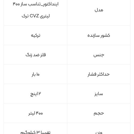
اینداکتور_تناسب ساز 400
مدل
لیتری CVZ ترک
کشور سازنده
ترکیه
جنس
فلز ضد زنگ
حداکثر فشار
10 بار
سایز
2 اینچ
حجم
400 لیتر
وزن
تقریبا 3 کیلوگرم